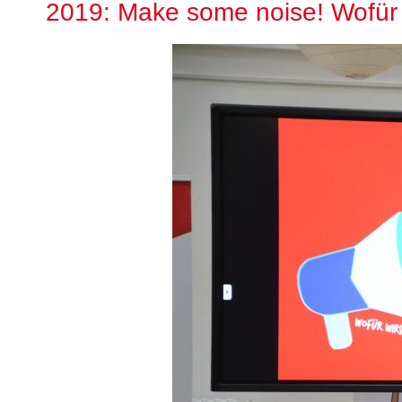
2019: Make some noise! Wofür w