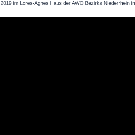
12.2019 im Lores-Agnes Haus der AWO Bezirks Niederrhein i